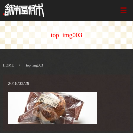
メ
top_img003
HOME
top_img003
2018/03/29