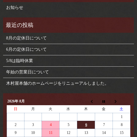
お知らせ
8月の定休日について
6月の定休日について
5/8は臨時休業
年始の営業日について
木村屋本舗のホームページをリニューアルしました。
2026年 8月
日
月
火
水
木
金
土
1
2
3
4
5
6
7
8
9
10
11
12
13
14
15