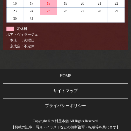
16
17
18
19
20
21
22
23
24
25
26
27
28
29
30
31
定休日
ボア・ヴィラージュ
本店 ：火曜日
京成店：不定休
HOME
サイトマップ
プライバシーポリシー
Copyright © 木村屋本舗 All Rights Reserved.
【掲載の記事・写真・イラストなどの無断複写・転載等を禁じます】