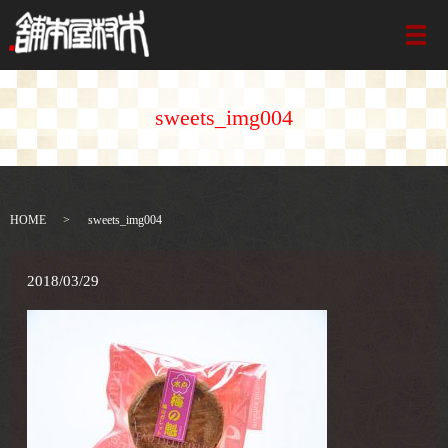
メ
sweets_img004
HOME
sweets_img004
2018/03/29