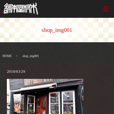
メ
shop_img001
HOME
shop_img001
2018/03/29